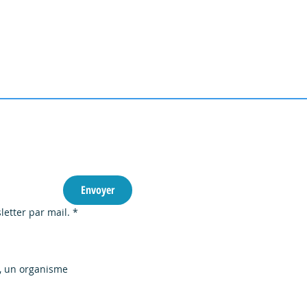
Abonnez-vous à notre newsletter : 
Envoyer
ier de réhabilitation du
letter par mail.
*
des CDEI
é, un organisme