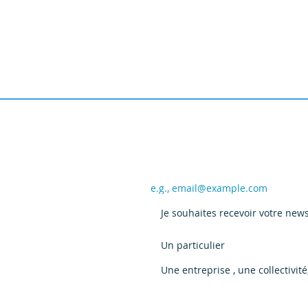
 des CDEI
Email
*
Chantier de réhabilitation du
Chant
Je souhaites recevoir votre news
Vous êtes :
*
site des CDEI
site 
Un particulier
Une entreprise , une collectivit