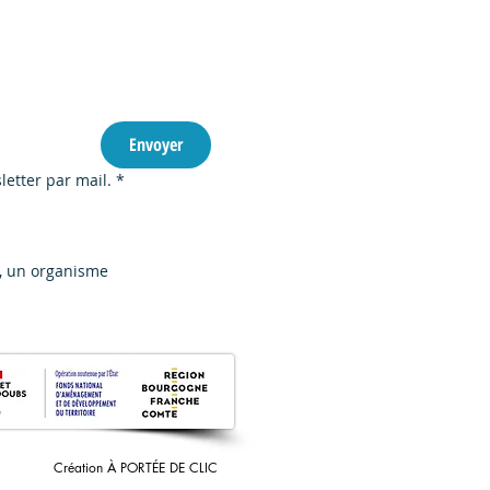
Abonnez-vous à notre newsletter : 
Envoyer
aux à la Gare d'Eau
letter par mail.
*
é, un organisme
Création À PORTÉE DE CLIC