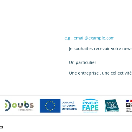
 des CDEI
Email
*
Trav
Marchaux - Fresque sur transfo
Je souhaites recevoir votre news
Vous êtes :
*
Enedis
Un particulier
Une entreprise , une collectivit
es